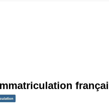
immatriculation frança
culation