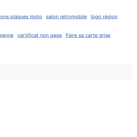
ions plaques moto
salon retromobile
logo région
nienne
certificat non gage
Faire sa carte grise