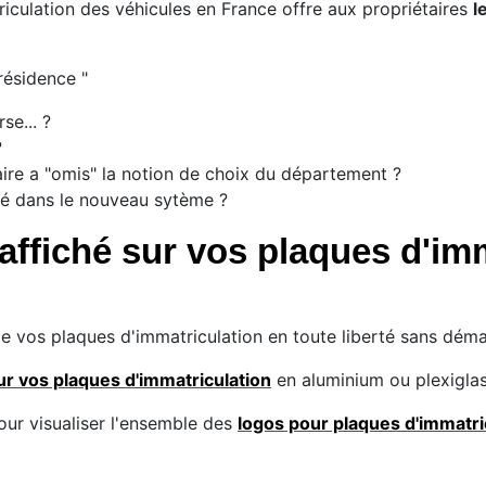
riculation des véhicules en France offre aux propriétaires
l
résidence "
se... ?
?
ire a "omis" la notion de choix du département ?
lé dans le nouveau sytème ?
ffiché sur vos plaques d'imm
vos plaques d'immatriculation en toute liberté sans démar
ur vos plaques d'immatriculation
en aluminium ou plexiglas
our visualiser l'ensemble des
logos pour plaques d'immatr